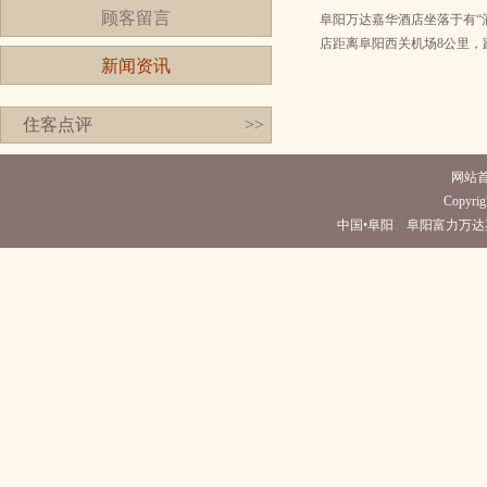
顾客留言
阜阳万达嘉华酒店坐落于有“
店距离阜阳西关机场8公里，
新闻资讯
住客点评
>>
网站
Copyrig
中国•阜阳 阜阳富力万达嘉华酒店(